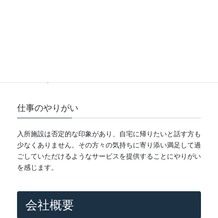
入社の決め手
七尾市には多くの医療機関や介護施設がありますが、私たち
のグループは主に在宅での生活を支える役割を担っていま
す。一人一人に深く関わり、その方らしく暮らすためのお手
伝いができる職場だと思い入社しました。
仕事のやりがい
入所施設は否定的な印象があり、自宅に帰りたいと話す方も
少なくありません。その方々の気持ちに寄り添い満足して過
ごしていただけるようなサービスを提供することにやりがい
を感じます。
会社概要