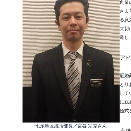
創業
さま
る意
大切
造し
ア
冠婚
とり
して
に親
儀式
七尾地区統括部長／宮谷 宗克さん
今