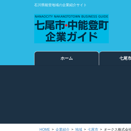
コ
ナ
石川県能登地域の企業紹介サイト
ン
ビ
テ
ゲ
ン
ー
ツ
シ
に
ョ
移
ン
動
に
ホーム
七尾
移
動
HOME
企業紹介
地域
七尾市
オークス株式会