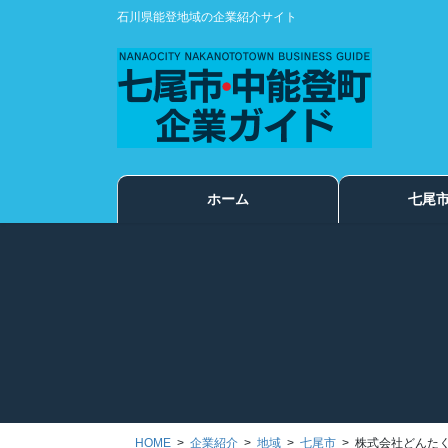
コ
ナ
石川県能登地域の企業紹介サイト
ン
ビ
テ
ゲ
ン
ー
ツ
シ
に
ョ
移
ン
動
に
ホーム
七尾
移
動
HOME
企業紹介
地域
七尾市
株式会社どんた