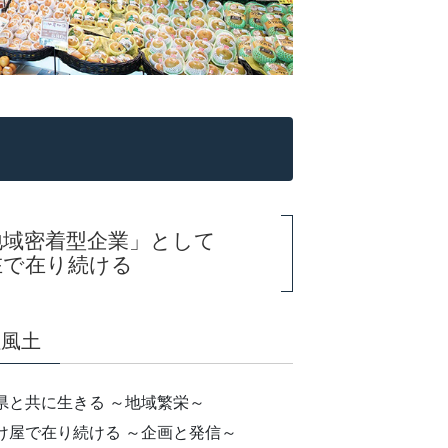
地域密着型企業」として
在で在り続ける
社風土
県と共に生きる ～地域繁栄～
け屋で在り続ける ～企画と発信～