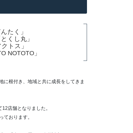
どんたく」
「とくし丸」
アクトス」
O NOTOTO」
地に根付き、地域と共に成長をしてきま
て12店舗となりました。
っております。