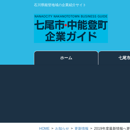
コ
ナ
石川県能登地域の企業紹介サイト
ン
ビ
テ
ゲ
ン
ー
ツ
シ
に
ョ
移
ン
動
に
ホーム
七尾
移
動
HOME
お知らせ
更新情報
2019年度最新情報へ